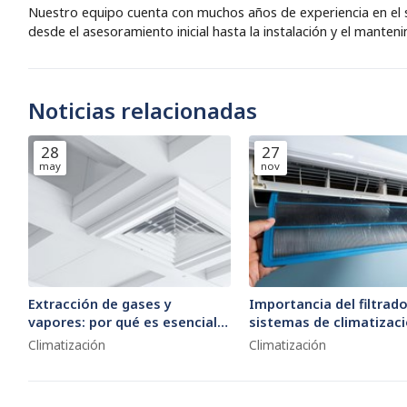
Nuestro equipo cuenta con muchos años de experiencia en el se
desde el asesoramiento inicial hasta la instalación y el manten
Noticias relacionadas
28
27
may
nov
Extracción de gases y
Importancia del filtrad
vapores: por qué es esencial
sistemas de climatizaci
para el cumplimiento
ventilación
Climatización
Climatización
normativo