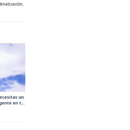
imatización,
ecesitas un
gente en tu
ización