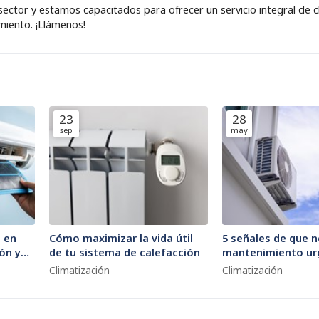
ctor y estamos capacitados para ofrecer un servicio integral de cl
imiento. ¡Llámenos!
23
28
sep
may
o en
Cómo maximizar la vida útil
5 señales de que n
ón y
de tu sistema de calefacción
mantenimiento ur
sistema de climat
Climatización
Climatización