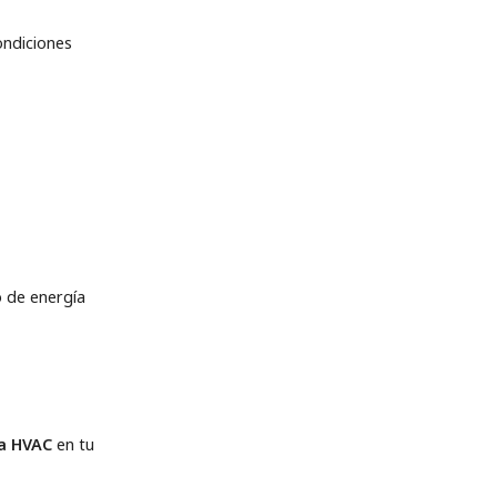
ondiciones
o de energía
a HVAC
en tu