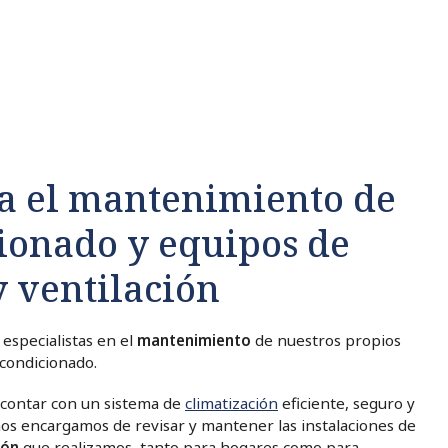
ra el mantenimiento de
ionado y equipos de
y ventilación
especialistas en el
mantenimiento
de nuestros propios
acondicionado.
 contar con un
sistema de
climatización
eficiente, seguro y
nos encargamos de revisar y mantener las instalaciones de
ión
que realizamos, tanto para hogares como para