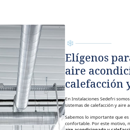
Elígenos pa
aire acondic
calefacción 
En Instalaciones Sedefri somos 
sistemas de calefacción y aire 
Sabemos lo importante que es
confortable. Por este motivo, 
aire acondicionado y calefacc