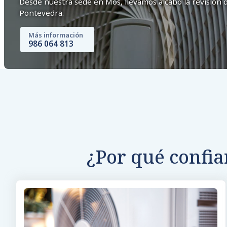
Desde nuestra sede en Mos, llevamos a cabo la revisión d
Pontevedra.
Más información
986 064 813
¿Por qué confi