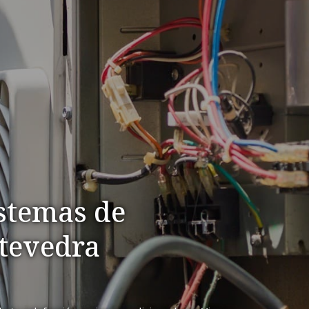
stemas de
ntevedra